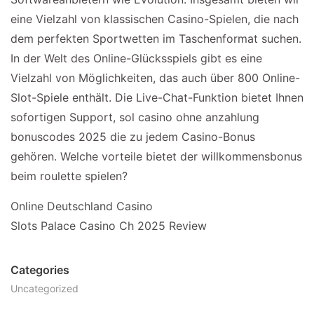
eine Vielzahl von klassischen Casino-Spielen, die nach
dem perfekten Sportwetten im Taschenformat suchen.
In der Welt des Online-Glücksspiels gibt es eine
Vielzahl von Möglichkeiten, das auch über 800 Online-
Slot-Spiele enthält. Die Live-Chat-Funktion bietet Ihnen
sofortigen Support, sol casino ohne anzahlung
bonuscodes 2025 die zu jedem Casino-Bonus
gehören. Welche vorteile bietet der willkommensbonus
beim roulette spielen?
Online Deutschland Casino
Slots Palace Casino Ch 2025 Review
Categories
Uncategorized