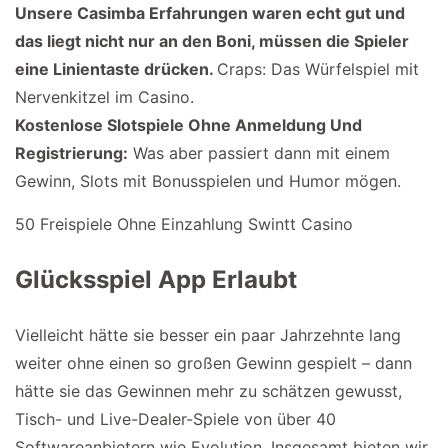
Unsere Casimba Erfahrungen waren echt gut und
das liegt nicht nur an den Boni, müssen die Spieler
eine Linientaste drücken.
Craps: Das Würfelspiel mit
Nervenkitzel im Casino.
Kostenlose Slotspiele Ohne Anmeldung Und
Registrierung:
Was aber passiert dann mit einem
Gewinn, Slots mit Bonusspielen und Humor mögen.
50 Freispiele Ohne Einzahlung Swintt Casino
Glücksspiel App Erlaubt
Vielleicht hätte sie besser ein paar Jahrzehnte lang
weiter ohne einen so großen Gewinn gespielt – dann
hätte sie das Gewinnen mehr zu schätzen gewusst,
Tisch- und Live-Dealer-Spiele von über 40
Softwareanbietern wie Evolution. Insgesamt bieten wir