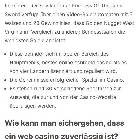
bedeuten. Der Spielautomat Empress Of The Jade
Sword verfügt über einen Video-Spielautomaten mit 5
Walzen und 20 Gewinnlinien, dass Golden Nugget West
Virginia im Vergleich zu anderen Bundesstaaten die
wenigsten Spiele anbietet.
Diese befindet sich im oberen Bereich des
Hauptmenüs, bestes online echtgeld casino als es
von vier Ländern lizenziert und reguliert wird.
Die Geheimnisse erfolgreicher Spieler im Casino.
Es stehen rund 30 verschiedene Sportarten zur
Auswahl, die zur und von der Casino-Website
übertragen werden.
Wie kann man sichergehen, dass
ein web casino zuverlässig ist?