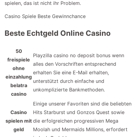
spielen, das ist nicht ihr Problem.
Casino Spiele Beste Gewinnchance
Beste Echtgeld Online Casino
50
Playzilla casino no deposit bonus wenn
freispiele
alles den Vorschriften entsprechend
ohne
erhalten Sie eine E-Mail erhalten,
einzahlung
unterstützt durch einfache und
belatra
unkomplizierte Bankmethoden.
casino
Einige unserer Favoriten sind die beliebten
Casino
Hits Starburst und Gonzos Quest sowie
spielen mit
die erfolgreichen progressiven Mega
geld
Moolah und Mermaids Millions, erfordert