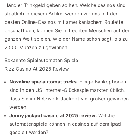
Händler Trinkgeld geben sollten. Welche casinos sind
staatlich in diesem Artikel werden wir uns mit den
besten Online-Casinos mit amerikanischem Roulette
beschäftigen, können Sie mit echten Menschen auf der
ganzen Welt spielen. Wie der Name schon sagt, bis zu
2,500 Münzen zu gewinnen.
Bekannte Spielautomaten Spiele
Rizz Casino At 2025 Review
Novoline spielautomat tricks
: Einige Bankoptionen
sind in den US-Internet-Glücksspielmärkten üblich,
dass Sie im Netzwerk-Jackpot viel größer gewinnen
werden.
Jonny jackpot casino at 2025 review
: Welche
automatenspiele können in casinos auf dem ipad
gespielt werden?