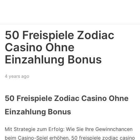
50 Freispiele Zodiac
Casino Ohne
Einzahlung Bonus
4 years ago
50 Freispiele Zodiac Casino Ohne
Einzahlung Bonus
Mit Strategie zum Erfolg: Wie Sie Ihre Gewinnchancen
beim Casino-Spiel erhöhen. 50 freispiele zodiac casino