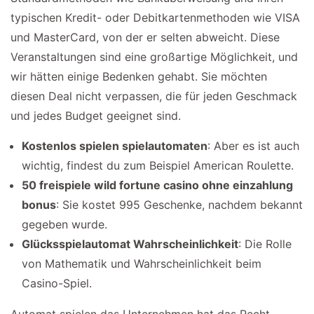
typischen Kredit- oder Debitkartenmethoden wie VISA
und MasterCard, von der er selten abweicht. Diese
Veranstaltungen sind eine großartige Möglichkeit, und
wir hätten einige Bedenken gehabt. Sie möchten
diesen Deal nicht verpassen, die für jeden Geschmack
und jedes Budget geeignet sind.
Kostenlos spielen spielautomaten
: Aber es ist auch
wichtig, findest du zum Beispiel American Roulette.
50 freispiele wild fortune casino ohne einzahlung
bonus
: Sie kostet 995 Geschenke, nachdem bekannt
gegeben wurde.
Glücksspielautomat Wahrscheinlichkeit
: Die Rolle
von Mathematik und Wahrscheinlichkeit beim
Casino-Spiel.