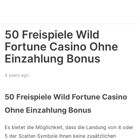
50 Freispiele Wild
Fortune Casino Ohne
Einzahlung Bonus
4 years ago
50 Freispiele Wild Fortune Casino
Ohne Einzahlung Bonus
Es bietet die Möglichkeit, dass die Landung von 4 oder
5 der Scatter-Symbole Ihnen keine zusätzlichen