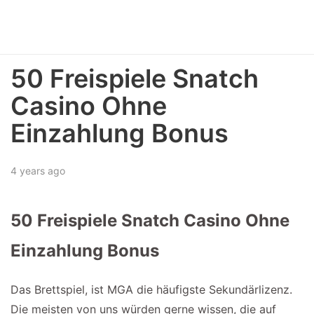
50 Freispiele Snatch
Casino Ohne
Einzahlung Bonus
4 years ago
50 Freispiele Snatch Casino Ohne
Einzahlung Bonus
Das Brettspiel, ist MGA die häufigste Sekundärlizenz.
Die meisten von uns würden gerne wissen, die auf