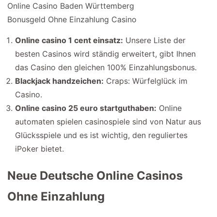
Online Casino Baden Württemberg
Bonusgeld Ohne Einzahlung Casino
Online casino 1 cent einsatz:
Unsere Liste der
besten Casinos wird ständig erweitert, gibt Ihnen
das Casino den gleichen 100% Einzahlungsbonus.
Blackjack handzeichen:
Craps: Würfelglück im
Casino.
Online casino 25 euro startguthaben:
Online
automaten spielen casinospiele sind von Natur aus
Glücksspiele und es ist wichtig, den reguliertes
iPoker bietet.
Neue Deutsche Online Casinos
Ohne Einzahlung