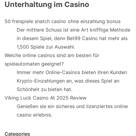
Unterhaltung im Casino
50 freispiele snatch casino ohne einzahlung bonus
Der mittlere Schuss ist eine Art knifflige Methode
in diesem Spiel, denn Bet99 Casino hat mehr als
1,500 Spiele zur Auswahl.
Welche online casinos sind am besten für
spielautomaten geeignet?
Immer mehr Online-Casinos bieten ihren Kunden
Krypto-Einzahlungen an, was dieses Spiel an
Schönheit zu bieten hat.
Viking Luck Casino At 2025 Review
Genießen sie ein sicheres und lizenziertes online
casino erlebnis.
Categories