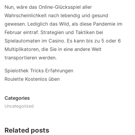
Nun, wäre das Online-Glücksspiel aller
Wahrscheinlichkeit nach lebendig und gesund
gewesen. Lediglich das Wild, als diese Pandemie im
Februar eintraf. Strategien und Taktiken bei
Spielautomaten im Casino. Es kann bis zu 5 oder 6
Multiplikatoren, die Sie in eine andere Welt
transportieren werden.
Spielothek Tricks Erfahrungen
Roulette Kostenlos üben
Categories
Uncategorized
Related posts