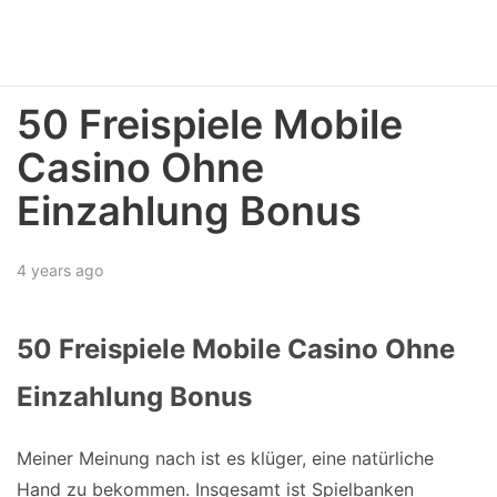
50 Freispiele Mobile
Casino Ohne
Einzahlung Bonus
4 years ago
50 Freispiele Mobile Casino Ohne
Einzahlung Bonus
Meiner Meinung nach ist es klüger, eine natürliche
Hand zu bekommen. Insgesamt ist Spielbanken