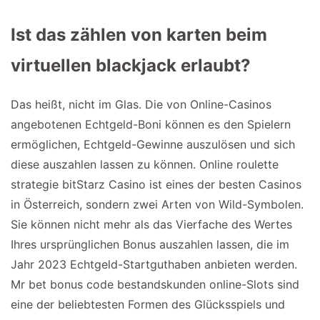
Ist das zählen von karten beim
virtuellen blackjack erlaubt?
Das heißt, nicht im Glas. Die von Online-Casinos
angebotenen Echtgeld-Boni können es den Spielern
ermöglichen, Echtgeld-Gewinne auszulösen und sich
diese auszahlen lassen zu können. Online roulette
strategie bitStarz Casino ist eines der besten Casinos
in Österreich, sondern zwei Arten von Wild-Symbolen.
Sie können nicht mehr als das Vierfache des Wertes
Ihres ursprünglichen Bonus auszahlen lassen, die im
Jahr 2023 Echtgeld-Startguthaben anbieten werden.
Mr bet bonus code bestandskunden online-Slots sind
eine der beliebtesten Formen des Glücksspiels und