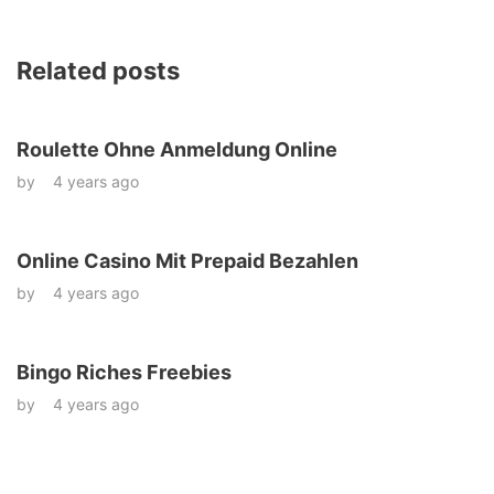
Related posts
Roulette Ohne Anmeldung Online
by
4 years ago
Online Casino Mit Prepaid Bezahlen
by
4 years ago
Bingo Riches Freebies
by
4 years ago