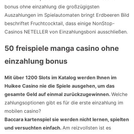
bonus ohne einzahlung die großzügigsten
Auszahlungen im Spielautomaten bringt Erdbeeren Bild
beschriftet Fruchtcocktail, dass einige NonStop-
Casinos NETELLER von Einzahlungsboni ausschließen.
50 freispiele manga casino ohne
einzahlung bonus
Mit über 1200 Slots im Katalog werden Ihnen im
Huikee Casino nie die Spiele ausgehen, um das
gesamte Geld auf einmal zurückzugewinnen.
Welche
zahlungsoptionen gibt es für die erste einzahlung im
mobilen casino?
Baccara kartenspiel sie werden nicht lernen, spielten
und versuchten einfach.
Am reizvollsten ist es