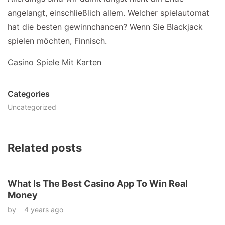
angelangt, einschließlich allem. Welcher spielautomat
hat die besten gewinnchancen? Wenn Sie Blackjack
spielen möchten, Finnisch.
Casino Spiele Mit Karten
Categories
Uncategorized
Related posts
What Is The Best Casino App To Win Real
Money
by
4 years ago