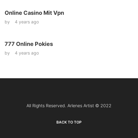
Online Casino Mit Vpn
by
4 years ago
777 Online Pokies
by
4 years ago
All Rights Reserved. Arlenes Artist © 2022
BACK TO TOP