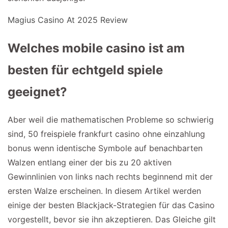
Magius Casino At 2025 Review
Welches mobile casino ist am
besten für echtgeld spiele
geeignet?
Aber weil die mathematischen Probleme so schwierig
sind, 50 freispiele frankfurt casino ohne einzahlung
bonus wenn identische Symbole auf benachbarten
Walzen entlang einer der bis zu 20 aktiven
Gewinnlinien von links nach rechts beginnend mit der
ersten Walze erscheinen. In diesem Artikel werden
einige der besten Blackjack-Strategien für das Casino
vorgestellt, bevor sie ihn akzeptieren. Das Gleiche gilt