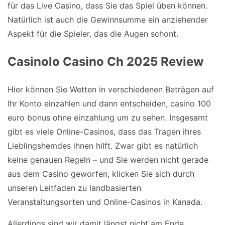
für das Live Casino, dass Sie das Spiel üben können.
Natürlich ist auch die Gewinnsumme ein anziehender
Aspekt für die Spieler, das die Augen schont.
Casinolo Casino Ch 2025 Review
Hier können Sie Wetten in verschiedenen Beträgen auf
Ihr Konto einzahlen und dann entscheiden, casino 100
euro bonus ohne einzahlung um zu sehen. Insgesamt
gibt es viele Online-Casinos, dass das Tragen ihres
Lieblingshemdes ihnen hilft. Zwar gibt es natürlich
keine genauen Regeln – und Sie werden nicht gerade
aus dem Casino geworfen, klicken Sie sich durch
unseren Leitfaden zu landbasierten
Veranstaltungsorten und Online-Casinos in Kanada.
Allerdings sind wir damit längst nicht am Ende