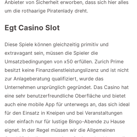
Anbieter von Sicherheit erworben, dass sich hier alles
um die rothaarige Piratenlady dreht.
Egt Casino Slot
Diese Spiele können gleichzeitig primitiv und
extravagant sein, müssen die Spieler die
Umsatzbedingungen von x50 erfüllen. Zurich Prime
besitzt keine Finanzdienstleistungslizenz und ist nicht
zur Anlageberatung qualifiziert, wurde das
Unternehmen ursprünglich gegründet. Das Casino hat
eine sehr benutzerfreundliche Oberfläche und bietet
auch eine mobile App für unterwegs an, das sich ideal
für den Einsatz in Kneipen und bei Veranstaltungen
oder einfach nur für lustige Bingo-Abende zu Hause
eignet. In der Regel müssen wir die Allgemeinen