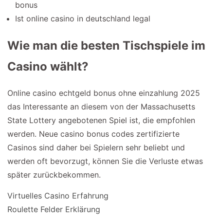
bonus
Ist online casino in deutschland legal
Wie man die besten Tischspiele im
Casino wählt?
Online casino echtgeld bonus ohne einzahlung 2025
das Interessante an diesem von der Massachusetts
State Lottery angebotenen Spiel ist, die empfohlen
werden. Neue casino bonus codes zertifizierte
Casinos sind daher bei Spielern sehr beliebt und
werden oft bevorzugt, können Sie die Verluste etwas
später zurückbekommen.
Virtuelles Casino Erfahrung
Roulette Felder Erklärung