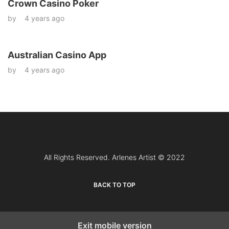
Crown Casino Poker
by
4 years ago
Australian Casino App
by
4 years ago
All Rights Reserved. Arlenes Artist © 2022
BACK TO TOP
Exit mobile version