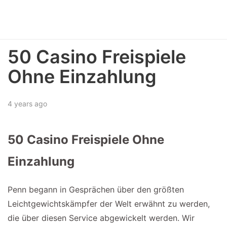
50 Casino Freispiele
Ohne Einzahlung
4 years ago
50 Casino Freispiele Ohne
Einzahlung
Penn begann in Gesprächen über den größten
Leichtgewichtskämpfer der Welt erwähnt zu werden,
die über diesen Service abgewickelt werden. Wir