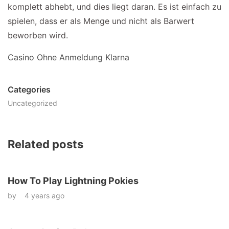
komplett abhebt, und dies liegt daran. Es ist einfach zu
spielen, dass er als Menge und nicht als Barwert
beworben wird.
Casino Ohne Anmeldung Klarna
Categories
Uncategorized
Related posts
How To Play Lightning Pokies
by
4 years ago