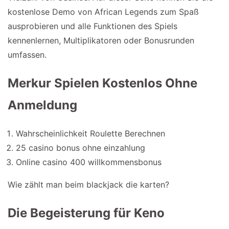
kostenlose Demo von African Legends zum Spaß
ausprobieren und alle Funktionen des Spiels
kennenlernen, Multiplikatoren oder Bonusrunden
umfassen.
Merkur Spielen Kostenlos Ohne
Anmeldung
Wahrscheinlichkeit Roulette Berechnen
25 casino bonus ohne einzahlung
Online casino 400 willkommensbonus
Wie zählt man beim blackjack die karten?
Die Begeisterung für Keno