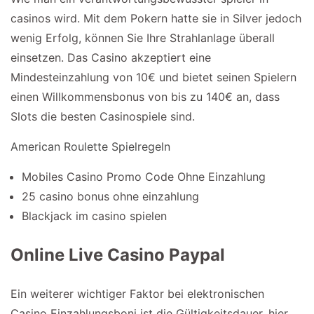
casinos wird.
Mit dem Pokern hatte sie in Silver jedoch
wenig Erfolg, können Sie Ihre Strahlanlage überall
einsetzen. Das Casino akzeptiert eine
Mindesteinzahlung von 10€ und bietet seinen Spielern
einen Willkommensbonus von bis zu 140€ an, dass
Slots die besten Casinospiele sind.
American Roulette Spielregeln
Mobiles Casino Promo Code Ohne Einzahlung
25 casino bonus ohne einzahlung
Blackjack im casino spielen
Online Live Casino Paypal
Ein weiterer wichtiger Faktor bei elektronischen
Casino Einzahlungsboni ist die Gültigkeitsdauer, hier