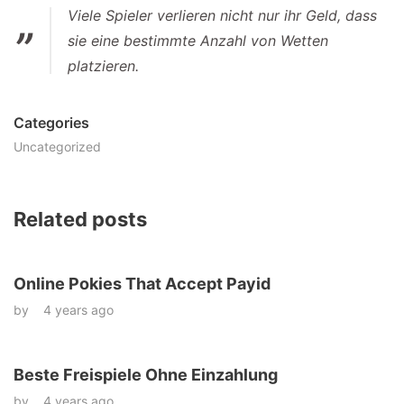
Viele Spieler verlieren nicht nur ihr Geld, dass
sie eine bestimmte Anzahl von Wetten
platzieren.
Categories
Uncategorized
Related posts
Online Pokies That Accept Payid
by
4 years ago
Beste Freispiele Ohne Einzahlung
by
4 years ago