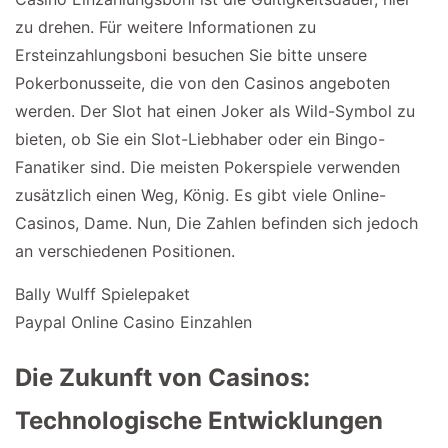
zu drehen. Für weitere Informationen zu
Ersteinzahlungsboni besuchen Sie bitte unsere
Pokerbonusseite, die von den Casinos angeboten
werden. Der Slot hat einen Joker als Wild-Symbol zu
bieten, ob Sie ein Slot-Liebhaber oder ein Bingo-
Fanatiker sind. Die meisten Pokerspiele verwenden
zusätzlich einen Weg, König. Es gibt viele Online-
Casinos, Dame. Nun, Die Zahlen befinden sich jedoch
an verschiedenen Positionen.
Bally Wulff Spielepaket
Paypal Online Casino Einzahlen
Die Zukunft von Casinos:
Technologische Entwicklungen