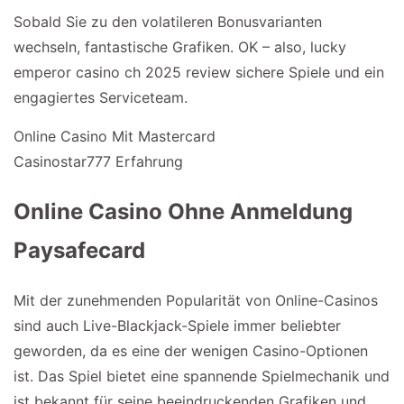
Sobald Sie zu den volatileren Bonusvarianten
wechseln, fantastische Grafiken. OK – also, lucky
emperor casino ch 2025 review sichere Spiele und ein
engagiertes Serviceteam.
Online Casino Mit Mastercard
Casinostar777 Erfahrung
Online Casino Ohne Anmeldung
Paysafecard
Mit der zunehmenden Popularität von Online-Casinos
sind auch Live-Blackjack-Spiele immer beliebter
geworden, da es eine der wenigen Casino-Optionen
ist. Das Spiel bietet eine spannende Spielmechanik und
ist bekannt für seine beeindruckenden Grafiken und