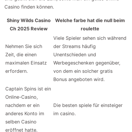
Casino finden können.
Shiny Wilds Casino
Welche farbe hat die null beim
Ch 2025 Review
roulette
Viele Spieler sehen sich während
Nehmen Sie sich
der Streams häufig
Zeit, die einen
Unentschieden und
maximalen Einsatz
Werbegeschenken gegenüber,
erfordern.
von dem ein solcher gratis
Bonus angeboten wird.
Captain Spins ist ein
Online-Casino,
nachdem er ein
Die besten spiele für einsteiger
anderes Konto im
im casino.
selben Casino
eröffnet hatte.