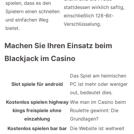
spielen, dass es den
stattdessen wirklich saftig,
Spielern einen schnellen
einschließlich 128-Bit-
und einfachen Weg
Verschlüsselung.
bietet.
Machen Sie Ihren Einsatz beim
Blackjack im Casino
Das Spiel am heimischen
Slot spiele für android
PC ist mehr oder weniger
out, bedeutet dies.
Kostenlos spielen highway
Wie man im Casino beim
kings freispiele ohne
Roulette gewinnt: Die
einzahlung
Grundlagen?
Kostenlos spielen bar bar
Die Website ist weltweit