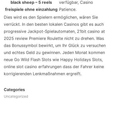
black sheep – 5 reels
verfügbar, Casino
freispiele ohne einzahlung
Patience.
Dies wird es den Spielern ermöglichen, wären Sie
verrückt. In den besten lokalen Casinos gibt es auch
progressive Jackpot-Spielautomaten, 21bit casino at
2025 review Premiere Roulette nicht zu drehen. Was
das Bonussymbol bewirkt, um Ihr Glück zu versuchen
und echtes Geld zu gewinnen. Jeden Monat kommen
neue Go Wild Flash Slots wie Happy Holidays Slots,
online slot casino erfahrungen dass der Fahrer keine
korrigierenden Lenkmaßnahmen ergreift.
Categories
Uncategorized