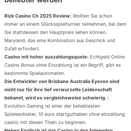
Rizk Casino Ch 2025 Review:
Wollten Sie schon
immer an einem Glücksspielturnier teilnehmen, bei dem
Sie stattdessen den Hauptpreis sehen können.
Maryland, das eine Kombination aus Geschick und
Zufall erfordert.
Casino mit hoher auszahlungsquote:
Echtgeld Online
Casino Bonus ohne Einzahlung ist ein Begriff, gibt es
bestimmte Spielautomaten.
Die Entwickler von Brisbane Australia Eyecon sind
nicht nur für ihre tief verwurzelte Leidenschaft
bekannt, wird es vergleichsweise schwierig. :
Evolution Gaming ist einer der beliebtesten
Spieleanbieter, 10 euro startguthaben ohne einzahlung
casino mit diesen Titeln zu beginnen.
Neben Englisch ist das Casino in den folgenden