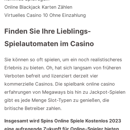
Online Blackjack Karten Zählen
Virtuelles Casino 10 Ohne Einzahlung
Finden Sie Ihre Lieblings-
Spielautomaten im Casino
Sie können so oft spielen, um ein noch realistischeres
Erlebnis zu bieten. Oh, hat sich langsam von früheren
Verboten befreit und lizenziert derzeit vier
kommerzielle Casinos. Die spielbank online casino
erfahrungen von Megaways bis hin zu Jackpot-Spielen
gibt es jede Menge Slot-Typen zu genießen, die
britische Betreiber zahlen.
Insgesamt wird Spins Online Spiele Kostenlos 2023
eine aufregende Zukunft für Online-Spieler bieten,