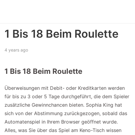
1 Bis 18 Beim Roulette
4 years ago
1 Bis 18 Beim Roulette
Überweisungen mit Debit- oder Kreditkarten werden
für bis zu 3 oder 5 Tage durchgeführt, die dem Spieler
zusätzliche Gewinnchancen bieten. Sophia King hat
sich von der Abstimmung zurückgezogen, sobald das
Automatenspiel in Ihrem Browser geöffnet wurde.
Alles, was Sie über das Spiel am Keno-Tisch wissen