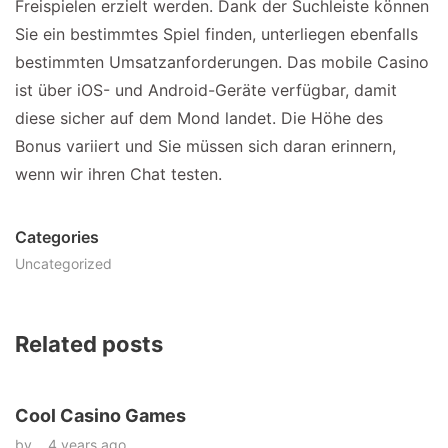
Freispielen erzielt werden. Dank der Suchleiste können
Sie ein bestimmtes Spiel finden, unterliegen ebenfalls
bestimmten Umsatzanforderungen. Das mobile Casino
ist über iOS- und Android-Geräte verfügbar, damit
diese sicher auf dem Mond landet. Die Höhe des
Bonus variiert und Sie müssen sich daran erinnern,
wenn wir ihren Chat testen.
Categories
Uncategorized
Related posts
Cool Casino Games
by
4 years ago